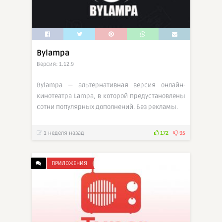
Bylampa
Версия: 1.12.9
Bylampa — альтернативная версия онлайн-
кинотеатра Lampa, в которой предустановлены
сотни популярных дополнений. Без рекламы.
1 неделя назад
172
95
ПРИЛОЖЕНИЯ