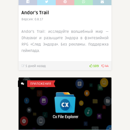
Andor’s Trail
Версия: 0.8.17
Andor’s Trail: исследуйте волшебный мир —
Dhayavar и разыщите Эндора в фэнтезийной
RPG «След Эндора». Без рекламы. Поддержка
геймпада.
5 дней назад
109
44
ПРИЛОЖЕНИЯ