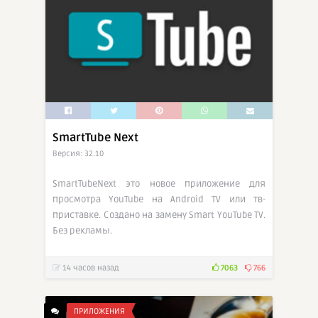
SmartTube Next
Версия: 32.10
SmartTubeNext это новое приложение для
просмотра YouTube на Android TV или тв-
приставке. Создано на замену Smart YouTube TV.
Без рекламы.
14 часов назад
7063
766
ПРИЛОЖЕНИЯ