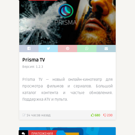
Prisma TV
Версия: 1.2.3
Prisma TV — новый онлайн-кинотеатр для
просмотра фильмов и сериалов. Большой
каталог контента и частые обновления.
Поддержка ATV и пульта.
14 часов назад
680
230
ПРИЛОЖЕНИЯ