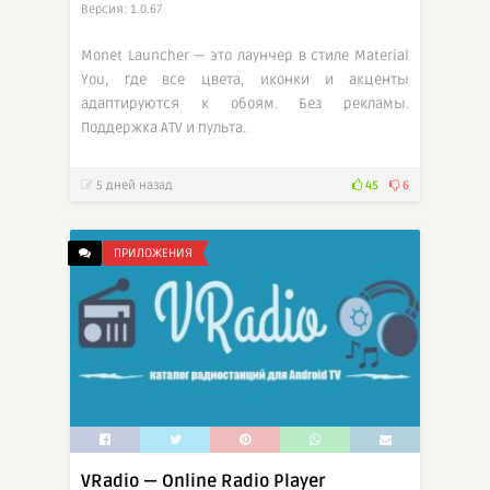
Версия: 1.0.67
Monet Launcher — это лаунчер в стиле Material
You, где все цвета, иконки и акценты
адаптируются к обоям. Без рекламы.
Поддержка ATV и пульта.
5 дней назад
45
6
ПРИЛОЖЕНИЯ
VRadio — Online Radio Player