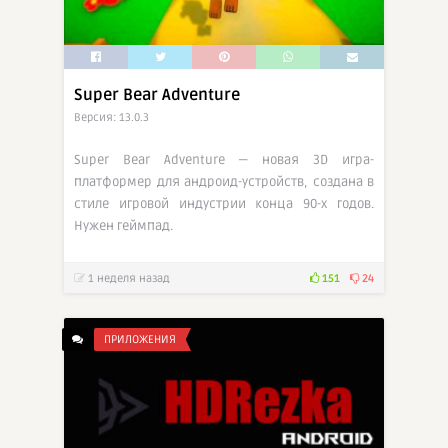
Super Bear Adventure
Версия: 13.0.3
Super Bear Adventure — новая 3D игра-
платформер для андроид-устройств, создана в
стиле игровой индустрии конца 90-х годов.
Нужен геймпад.
1 неделя назад
151
24
ПРИЛОЖЕНИЯ