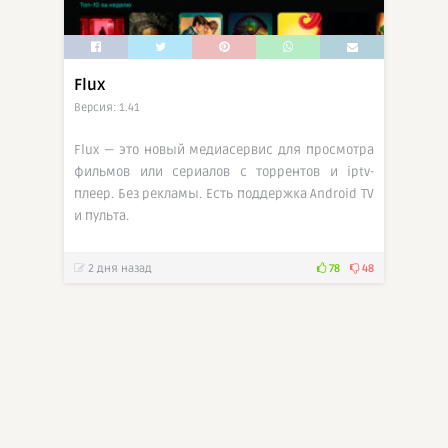
Flux
Версия: 1.41
Flux — это новый медиасервис для просмотра
фильмов или сериалов с торрентов и iptv-
плеер. Без рекламы. Есть поддержка Android TV
и пульта.
2 дня назад
78
48