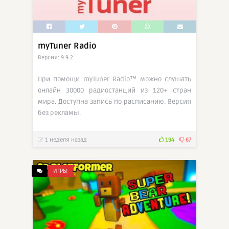
myTuner Radio
Версия: 9.9.2
При помощи myTuner Radio™ можно слушать
онлайн 30000 радиостанций из 120+ стран
мира. Доступна запись по расписанию. Версия
без рекламы.
1 неделя назад
194
67
ИГРЫ