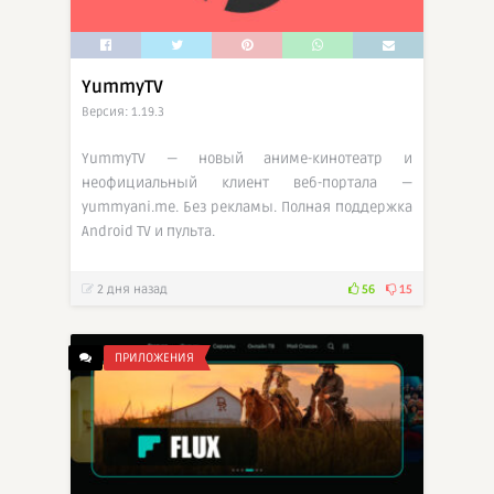
YummyTV
Версия: 1.19.3
YummyTV — новый аниме-кинотеатр и
неофициальный клиент веб-портала —
yummyani.me. Без рекламы. Полная поддержка
Android TV и пульта.
2 дня назад
56
15
ПРИЛОЖЕНИЯ