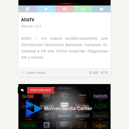
AllaTV
Версия: 1.8.3
AllaTV — это новый онлайн-кинотеатр для
бесплатного просмотра фильмов, сериалов, тв-
каналов в HD или FullHD качестве. Поддержка
ATV и пульта.
1 день назад
105
72
ПРИЛОЖЕНИЯ