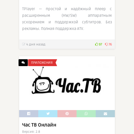
TPlayer — простой и надёжный плеер с
расширенным (HW/SW) аппаратным
ускорением и поддержкой субтитров. Без
рекламы. Полная поддержка ATV.
4 дня назад
97
76
ПРИЛОЖЕНИЯ
Час ТВ Онлайн
Версия: 2.8