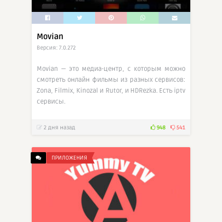
Movian
Версия: 7.0.272
Movian — это медиа-центр, c которым можно
смотреть онлайн фильмы из разных сервисов:
Zona, Filmix, Kinozal и Rutor, и HDRezka. Есть iptv
сервисы.
2 дня назад
948
541
ПРИЛОЖЕНИЯ