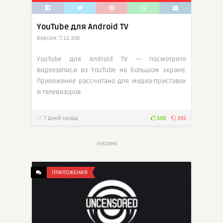
YouTube для Android TV
Версия: 7.12.300
YouTube для Android TV — посмотрите
видеозаписи из YouTube на большом экране.
Приложение рассчитано для медиа-приставок
и телевизоров.
7 дней назад
550
392
РЕКЛАМА
ПРИЛОЖЕНИЯ