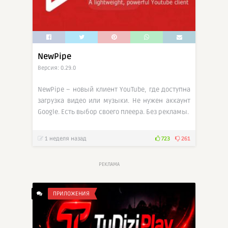
NewPipe
Версия: 0.29.0
NewPipe – новый клиент YouTube, где доступна
загрузка видео или музыки. Не нужен аккаунт
Google. Есть выбор своего плеера. Без рекламы.
1 неделя назад
723
261
РЕКЛАМА
ПРИЛОЖЕНИЯ