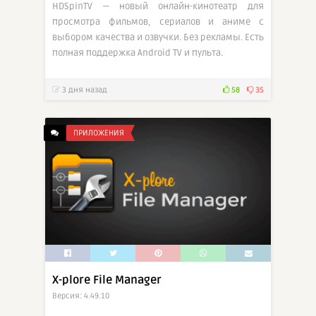
HDSpinTV — новый онлайн-кинотеатр для
просмотра фильмов, сериалов и аниме с
выбором качества и озвучки. Без рекламы. Есть
полная поддержка Android TV и пульта.
3 дня назад
58
35
ПРИЛОЖЕНИЯ
X-plore File Manager
Версия: 4.49.10