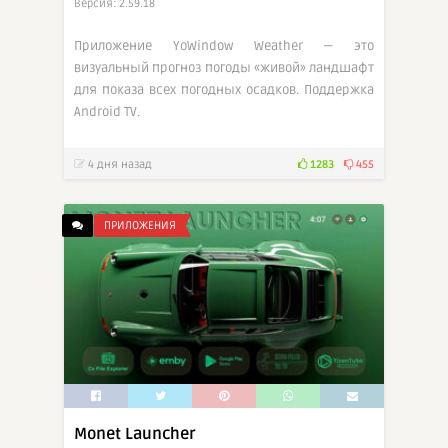
Версия: 2.59.18
Приложение YoWindow Weather — это
визуальный прогноз погоды «живой» ландшафт
для показа всех погодных осадков. Поддержка
Android TV.
4 дня назад
1283
455
ПРИЛОЖЕНИЯ
Monet Launcher