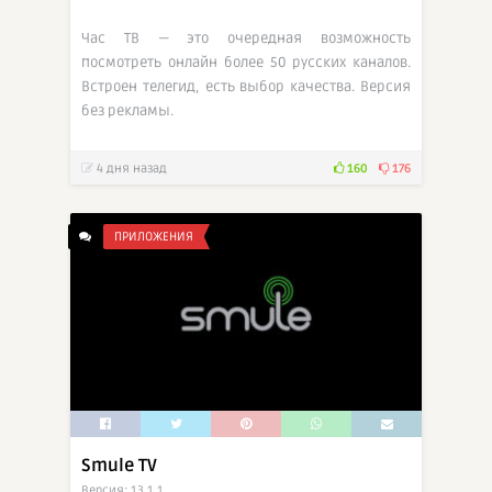
Час ТВ — это очередная возможность
посмотреть онлайн более 50 русских каналов.
Встроен телегид, есть выбор качества. Версия
без рекламы.
4 дня назад
160
176
ПРИЛОЖЕНИЯ
Smule TV
Версия: 13.1.1