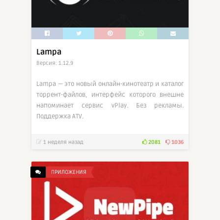
Lampa
Версия: 1.12.9
Lampa — это новый онлайн-кинотеатр и каталог
торрент-файлов, интерфейс которого внешне
напоминает сервис vPlay. Без рекламы.
Поддержка ATV.
1 неделя назад
2081
1036
ПРИЛОЖЕНИЯ