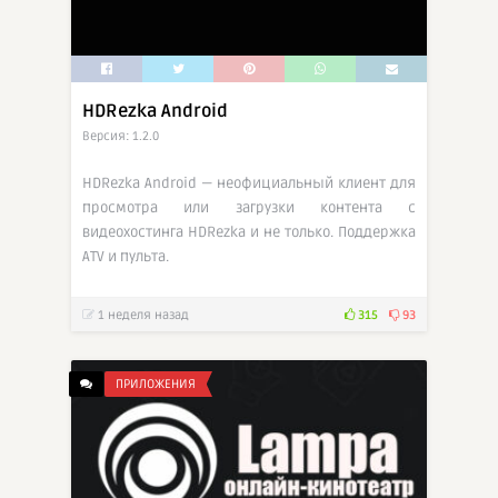
HDRezka Android
Версия: 1.2.0
HDRezka Android — неофициальный клиент для
просмотра или загрузки контента с
видеохостинга HDRezka и не только. Поддержка
ATV и пульта.
1 неделя назад
315
93
ПРИЛОЖЕНИЯ