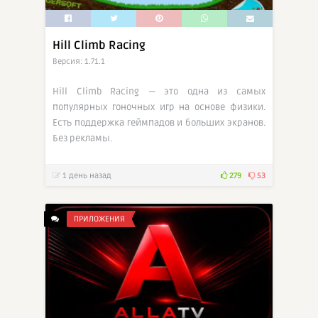
Hill Climb Racing
Версия: 1.71.1
Hill Climb Racing — это одна из самых
популярных гоночных игр на основе физики.
Есть поддержка геймпадов и больших экранов.
Без рекламы.
1 день назад
279
53
ПРИЛОЖЕНИЯ