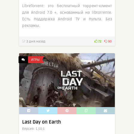
LibreTorrent: это бесплатный торрент-клиент
для Android 7.0 +, основанный на libtorrentе.
Есть поддержка Android TV и пульта. Без
рекламы.
3 дня назад
72
90
ИГРЫ
Last Day on Earth
Версия: 1.50.5