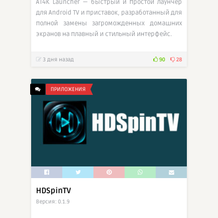
AT4K Launcher — быстрый и простой лаунчер
для Android TV и приставок, разработанный для
полной замены загроможденных домашних
экранов на плавный и стильный интерфейс.
3 дня назад
90
28
ПРИЛОЖЕНИЯ
HDSpinTV
Версия: 0.1.9