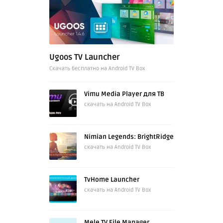
Ugoos TV Launcher
Cкачать бесплатно на Android TV Box
Vimu Media Player для ТВ
скачать на Android TV Box
Nimian Legends: BrightRidge
скачать на Android TV Box
TvHome Launcher
скачать на Android TV Box
Mele TV File Manager