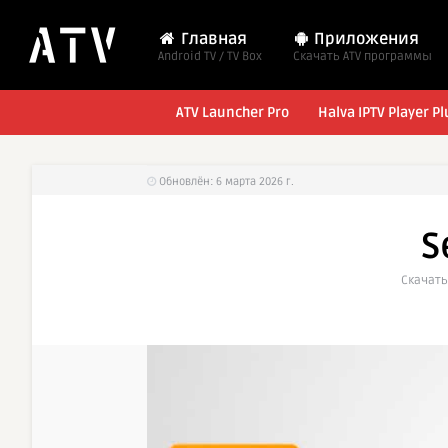
Главная
Приложения
Android TV / TV Box
Cкачать ATV программы
ATV Launcher Pro
Halva IPTV Player Pl
Обновлён: 6 марта 2026 г.
S
Cкачать