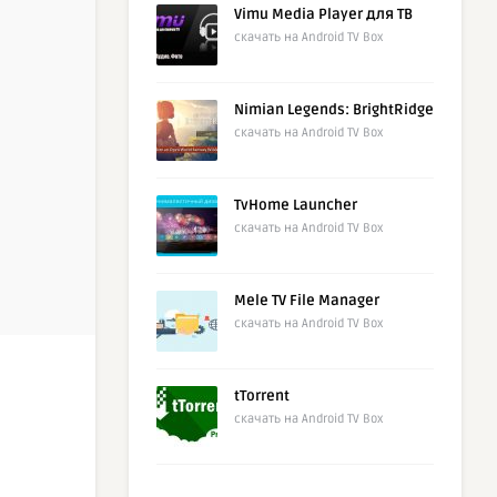
Vimu Media Player для ТВ
скачать на Android TV Box
Nimian Legends: BrightRidge
скачать на Android TV Box
TvHome Launcher
скачать на Android TV Box
Mele TV File Manager
скачать на Android TV Box
tTorrent
скачать на Android TV Box