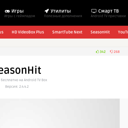
Игры
Утилиты
Смарт ТВ
Игры с геймпадом
Полезные дополнения
Android TV приставки
us
HD VideoBox Plus
SmartTube Next
SeasonHit
YouT
342
268
easonHit
 бесплатно на Android TV Box
Версия: 2.4.4.2