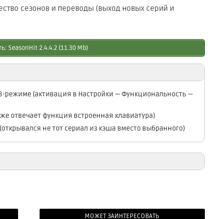
ество сезонов и переводы (выход новых серий и
: SeasonHit 2.4.4.2 (11.30 Mb)
ТВ-режиме (активация в Настройки — Функциональность —
кже отвечает функция встроенная клавиатура)
(открывался не тот сериал из кэша вместо выбранного)
: SeasonHit 2.4.4.1 (11.20 Mb)
: SeasonHit 2.4.4.0 (11.20 Mb)
МОЖЕТ ЗАИНТЕРЕСОВАТЬ