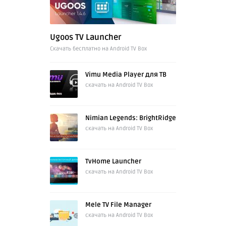
Ugoos TV Launcher
Cкачать бесплатно на Android TV Box
Vimu Media Player для ТВ
скачать на Android TV Box
Nimian Legends: BrightRidge
скачать на Android TV Box
TvHome Launcher
скачать на Android TV Box
Mele TV File Manager
скачать на Android TV Box