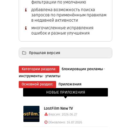
фильтрации по умолчанию
добавлена ​​возможность поиска
запросов по применённым правилам
в недавней активности
многочисленные исправления
ошибок и разные улучшения
Прошлая версия
·
Категории раздела:
блокировщик рекламы
Скачать: AdGuard 4.12.81 armeabi-v7a для
·
инструменты
утилиты
Android (43.50 Mb)
Основной раздел:
Приложения
Скачать: AdGuаrd 4.12.81 arm64-v8a для
НОВЫЕ ПРИЛОЖЕНИЯ
Android (48.90 Mb)
LostFilm New TV
Версия: 2026.06.27
Обновлено: 16.07.2026
Скачать: AdGuаrd 4.12.81 armeabi-v7a для
Android TV (43.50 Mb)