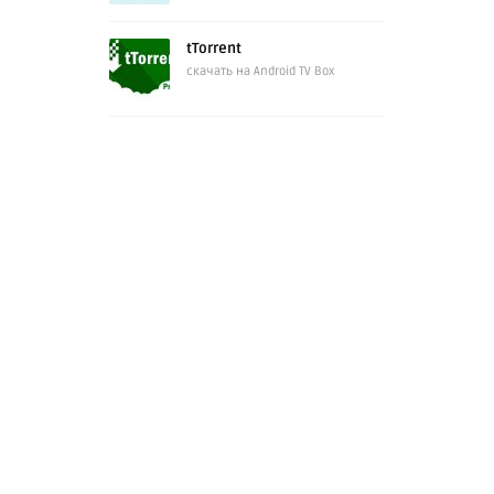
tTorrent
скачать на Android TV Box