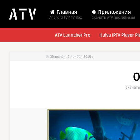
Главная
Приложения
Android TV / TV Box
Cкачать ATV программы
ATV Launcher Pro
Halva IPTV Player Pl
Обновлён: 9 ноября 2019 г.
O
Cкачать