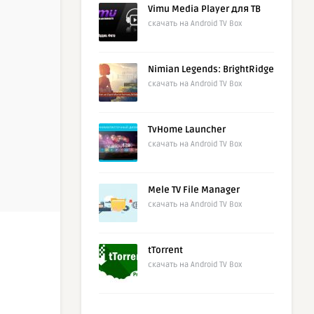
Vimu Media Player для ТВ
скачать на Android TV Box
Nimian Legends: BrightRidge
скачать на Android TV Box
TvHome Launcher
скачать на Android TV Box
Mele TV File Manager
скачать на Android TV Box
tTorrent
скачать на Android TV Box