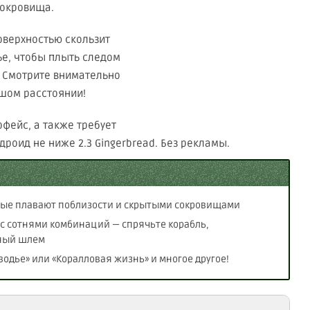
сокровища.
оверхностью скользит
ье, чтобы плыть следом
. Смотрите внимательно
ьшом расстоянии!
фейс, а также требует
роид не ниже 2.3 Gingerbread. Без рекламы.
рые плавают поблизости и скрытыми сокровищами
 с сотнями комбинаций — спрячьте корабль,
зный шлем
одье» или «Коралловая жизнь» и многое другое!