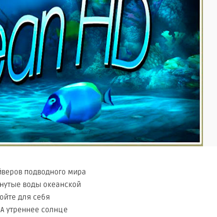
йверов подводного мира
онутые воды океанской
ойте для себя
 А утреннее солнце