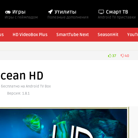
Игры
Утилиты
Смарт ТВ
Игры с геймпадом
Полезные дополнения
Android TV приставки
us
HD VideoBox Plus
SmartTube Next
SeasonHit
YouT
37
40
cean HD
 бесплатно на Android TV Box
Версия: 1.8.1