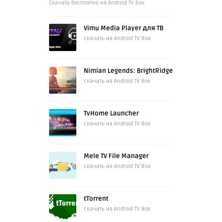
Cкачать бесплатно на Android TV Box
Vimu Media Player для ТВ
скачать на Android TV Box
Nimian Legends: BrightRidge
скачать на Android TV Box
TvHome Launcher
скачать на Android TV Box
Mele TV File Manager
скачать на Android TV Box
tTorrent
скачать на Android TV Box