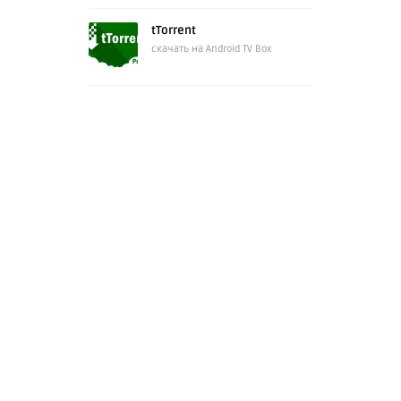
tTorrent
скачать на Android TV Box