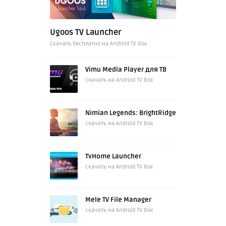
Ugoos TV Launcher
Cкачать бесплатно на Android TV Box
Vimu Media Player для ТВ
скачать на Android TV Box
Nimian Legends: BrightRidge
скачать на Android TV Box
TvHome Launcher
скачать на Android TV Box
Mele TV File Manager
скачать на Android TV Box