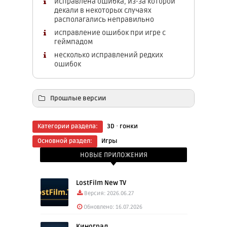
исправлена ​​ошибка, из-за которой
декали в некоторых случаях
располагались неправильно
исправление ошибок при игре с
геймпадом
несколько исправлений редких
ошибок
Прошлые версии
Trucks Off Rоad 1.94.11527 (962.90 Mb)
·
Категории раздела:
3D
гонки
Trucks Off Rоad 1.93.11267 (1018.75 Mb)
Основной раздел:
Игры
НОВЫЕ ПРИЛОЖЕНИЯ
LostFilm New TV
Версия: 2026.06.27
Обновлено: 16.07.2026
Киноград