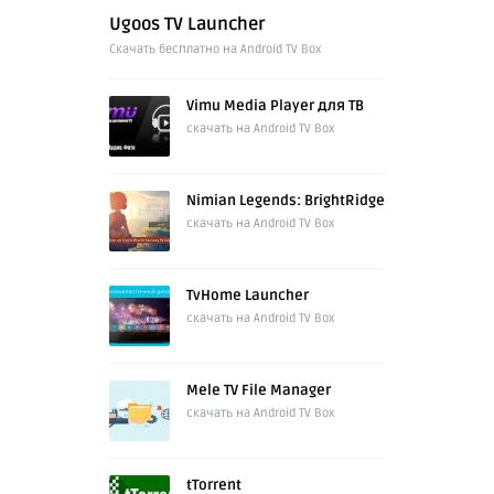
Ugoos TV Launcher
Cкачать бесплатно на Android TV Box
Vimu Media Player для ТВ
скачать на Android TV Box
Nimian Legends: BrightRidge
скачать на Android TV Box
TvHome Launcher
скачать на Android TV Box
Mele TV File Manager
скачать на Android TV Box
tTorrent