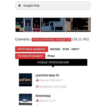
Google Play
Prince of Persia : Escape
Цена:
Бесплатно
Скачать:
(38.55 Mb)
Prince of Persia : Escape 1.0
·
·
Категории раздела:
аркада
игра
квест
Основной раздел:
Игры
НОВЫЕ ПРИЛОЖЕНИЯ
LostFilm New TV
Версия: 2026.06.27
Обновлено: 16.07.2026
Киноград
Версия: 1.2.4