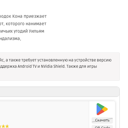
ородок Кона приезжает
т, которого нанимает
ничьих угодий Уильям
андализма,
, а также требует установленную на устройстве версию
держка Android TV и NVidia Shield. Также для игры
N
Скачать
QR-Code