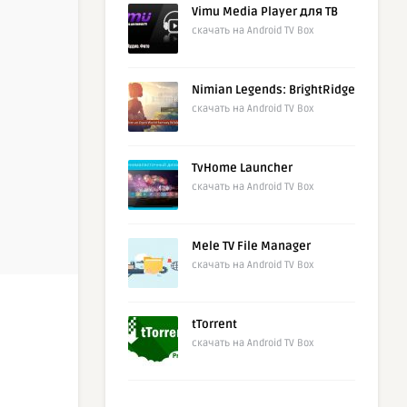
Vimu Media Player для ТВ
скачать на Android TV Box
Nimian Legends: BrightRidge
скачать на Android TV Box
TvHome Launcher
скачать на Android TV Box
Mele TV File Manager
скачать на Android TV Box
tTorrent
скачать на Android TV Box