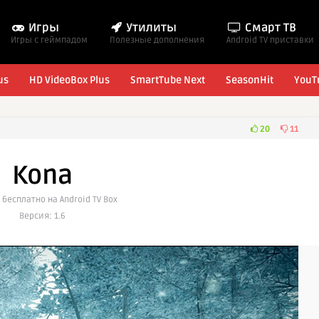
Игры
Утилиты
Смарт ТВ
Игры с геймпадом
Полезные дополнения
Android TV приставки
us
HD VideoBox Plus
SmartTube Next
SeasonHit
YouT
20
11
Kona
 бесплатно на Android TV Box
Версия: 1.6