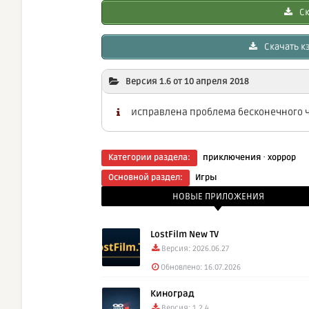
Ск
Скачать кэ
Версия 1.6 от 10 апреля 2018
исправлена проблема бесконечного 
·
Категории раздела:
приключения
хоррор
Основной раздел:
Игры
НОВЫЕ ПРИЛОЖЕНИЯ
LostFilm New TV
Версия: 2026.06.27
Обновлено: 16.07.2026
Киноград
Версия: 1.2.4