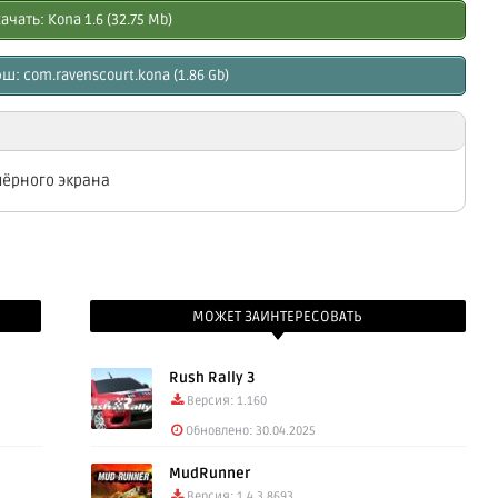
ачать: Kоna 1.6 (32.75 Mb)
ш: com.ravenscourt.kona (1.86 Gb)
чёрного экрана
МОЖЕТ ЗАИНТЕРЕСОВАТЬ
Rush Rally 3
Версия: 1.160
Обновлено: 30.04.2025
MudRunner
Версия: 1.4.3.8693