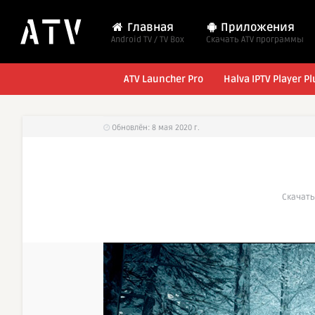
Главная
Приложения
Android TV / TV Box
Cкачать ATV программы
ATV Launcher Pro
Halva IPTV Player Pl
Обновлён: 8 мая 2020 г.
Cкачать