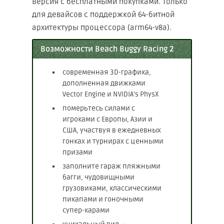
Версия с бесплатными покупками. Только
для девайсов с поддержкой 64-битной
архитектуры процессора (arm64-v8a).
Возможности Beach Buggy Racing 2
современная 3D-графика,
дополненная движками
Vector Engine и NVIDIA’s PhysX
померьтесь силами с
игроками с Европы, Азии и
США, участвуя в ежедневных
гонках и турнирах с ценными
призами
заполните гараж пляжными
багги, чудовищными
грузовиками, классическими
пикапами и гоночными
супер-карами