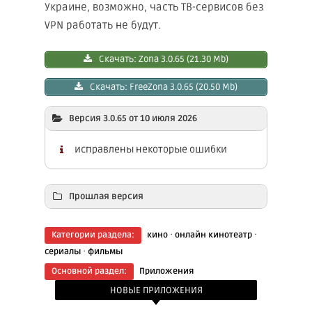
Украине, возможно, часть ТВ-сервисов без
VPN работать не будут.
Скачать: Zona 3.0.65 (21.30 Mb)
Скачать: FreeZona 3.0.65 (20.50 Mb)
Версия 3.0.65 от 10 июля 2026
исправлены некоторые ошибки
Прошлая версия
Скачать: Zona 3.0.64 (20.90 Mb)
·
·
Категории раздела:
кино
онлайн кинотеатр
·
сериалы
фильмы
Скачать: FreeZona 3.0.64 (20.10 Mb)
Основной раздел:
Приложения
НОВЫЕ ПРИЛОЖЕНИЯ