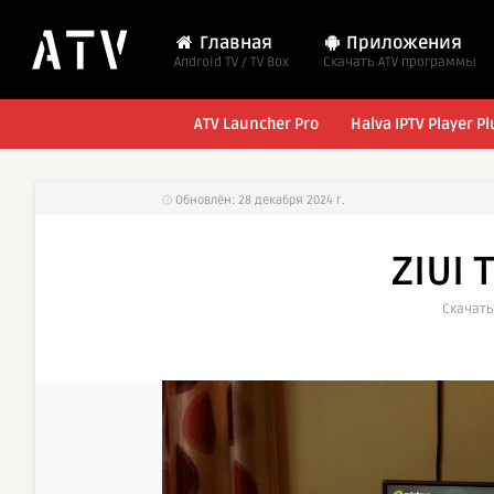
Главная
Приложения
Android TV / TV Box
Cкачать ATV программы
ATV Launcher Pro
Halva IPTV Player Pl
Обновлён: 28 декабря 2024 г.
ZIUI 
Cкачать