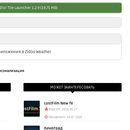
IUI Tile Launcher 1.2.9 (19.75 Mb)
 Zidoo Weather 1.4.1 (26.45 Mb)
idoo File Explorer 2.4.9 (6.35 Mb)
иложения в Zidoo Weather
idoo Clear Manager 1.2.8 (3.85 Mb)
рсонализация
МОЖЕТ ЗАИНТЕРЕСОВАТЬ
LostFilm New TV
Версия: 2026.06.27
Обновлено: 16.07.2026
Киноград