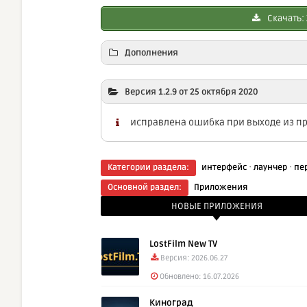
Скачать: Z
Дополнения
Скачать:
Версия 1.2.9 от 25 октября 2020
Скачать: Z
исправлена ошибка при выходе из пр
Скачать: Z
·
·
Категории раздела:
интерфейс
лаунчер
пе
Основной раздел:
Приложения
НОВЫЕ ПРИЛОЖЕНИЯ
LostFilm New TV
Версия: 2026.06.27
Обновлено: 16.07.2026
Киноград