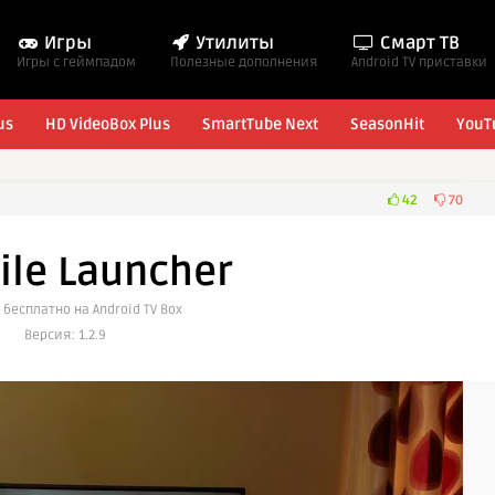
Игры
Утилиты
Смарт ТВ
Игры с геймпадом
Полезные дополнения
Android TV приставки
us
HD VideoBox Plus
SmartTube Next
SeasonHit
YouT
42
70
Tile Launcher
 бесплатно на Android TV Box
Версия: 1.2.9