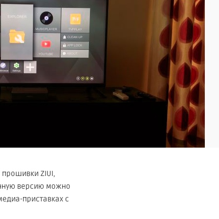
з прошивки ZIUI,
анную версию можно
медиа-приставках с