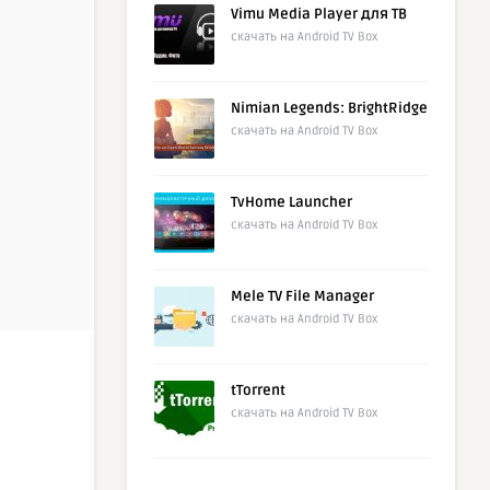
Vimu Media Player для ТВ
скачать на Android TV Box
Nimian Legends: BrightRidge
скачать на Android TV Box
TvHome Launcher
скачать на Android TV Box
Mele TV File Manager
скачать на Android TV Box
tTorrent
скачать на Android TV Box