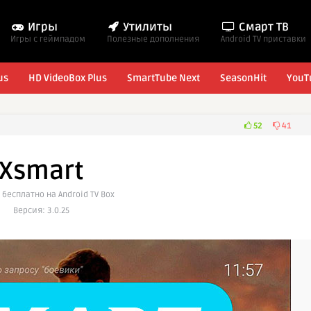
Игры
Утилиты
Смарт ТВ
Игры с геймпадом
Полезные дополнения
Android TV приставки
us
HD VideoBox Plus
SmartTube Next
SeasonHit
YouT
52
41
Xsmart
 бесплатно на Android TV Box
Версия: 3.0.25