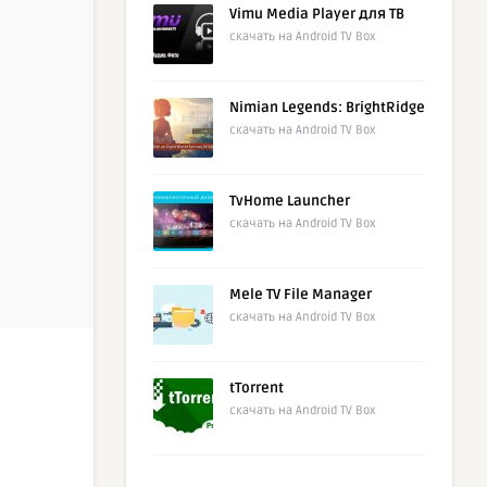
Vimu Media Player для ТВ
скачать на Android TV Box
Nimian Legends: BrightRidge
скачать на Android TV Box
TvHome Launcher
скачать на Android TV Box
Mele TV File Manager
скачать на Android TV Box
tTorrent
скачать на Android TV Box