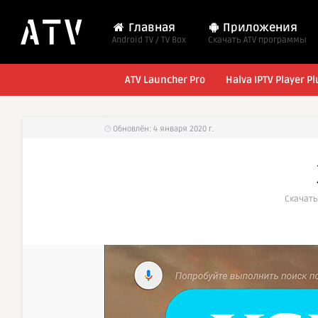
Главная
Приложения
Android TV / TV Box
Cкачать ATV программы
ATV Launcher Pro
Halva IPTV Player Pl
Обновлён: 4 января 2020 г.
Cкачать