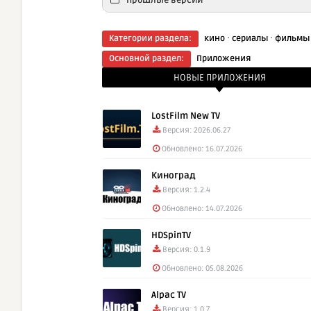
Скач
·
·
Категории раздела:
кино
сериалы
фильмы
Основной раздел:
Приложения
НОВЫЕ ПРИЛОЖЕНИЯ
LostFilm New TV
Версия: 2026.06.27
Обновлено: 16.07.2026
Киноград
Версия: 1.2.4
Обновлено: 14.07.2026
HDSpinTV
Версия: 0.1.9
Обновлено: 05.08.2026
Alpac TV
Версия: 1.0.7