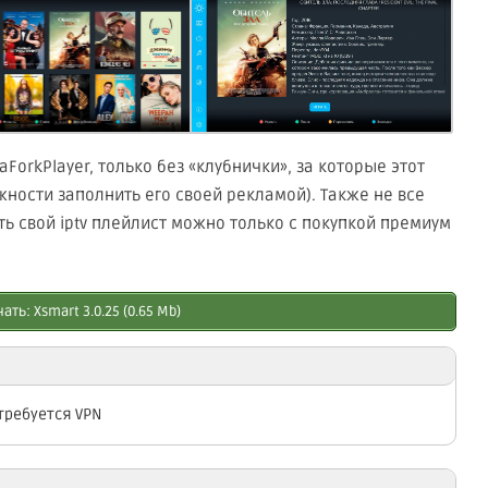
orkPlayer, только без «клубнички», за которые этот
жности заполнить его своей рекламой). Также не все
 свой iptv плейлист можно только с покупкой премиум
ать: Xsmаrt 3.0.25 (0.65 Mb)
требуется VPN