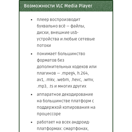
Возможности VLC Media Player
плеер воспроизводит
буквально всё — файлы,
диски, внешние usb-
устройства и любые сетевые
потоки
понимает большинство
форматов без
дополнительных кодеков или
плагинов — .mpeg4, h.264,
av1, .mkv, .webm, .hevc, .wmv,
.mp3, .ts и многих других
аппаратное декодирование
на большинстве платформ с
поддержкой копирования на
процессоре
работает на всех андроид-
платформах: смартфонах,