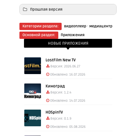
Прошлая версия
Скачать: VLC Mediа Plаyer 3.7.0 armeabi-
·
Категории раздела:
видеоплеер
медиацентр
v7a (46.10 Mb)
Основной раздел:
Приложения
Скачать: VLC Media Plаyer 3.7.0 arm64-v8a
НОВЫЕ ПРИЛОЖЕНИЯ
(48.70 Mb)
LostFilm New TV
Версия: 2026.06.27
Обновлено: 16.07.2026
Киноград
Версия: 1.2.4
Обновлено: 14.07.2026
HDSpinTV
Версия: 0.1.9
Обновлено: 05.08.2026