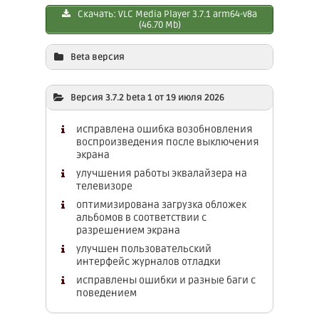
Скачать: VLC Media Player 3.7.1 arm64-v8a
(46.70 Mb)
Beta версия
Скачать: VLC Mediа Plаyer 3.7.2 beta 1
Версия 3.7.2 beta 1 от 19 июля 2026
armeabi-v7a (47.20 Mb)
Скачать: VLC Media Plаyer 3.7.2 beta 1
исправлена ​​ошибка возобновления
arm64-v8a (48.60 Mb)
воспроизведения после выключения
экрана
улучшения работы эквалайзера на
телевизоре
оптимизирована загрузка обложек
альбомов в соответствии с
разрешением экрана
улучшен пользовательский
интерфейс журналов отладки
исправлены ошибки и разные баги с
поведением