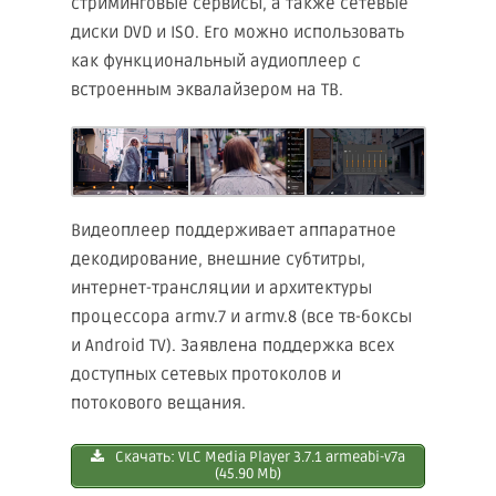
стриминговые сервисы, а также сетевые
диски DVD и ISO. Его можно использовать
как функциональный аудиоплеер с
встроенным эквалайзером на ТВ.
Видеоплеер поддерживает аппаратное
декодирование, внешние субтитры,
интернет-трансляции и архитектуры
процессора armv.7 и armv.8 (все тв-боксы
и Android TV). Заявлена поддержка всех
доступных сетевых протоколов и
потокового вещания.
Скачать: VLC Mediа Plаyer 3.7.1 armeabi-v7a
(45.90 Mb)