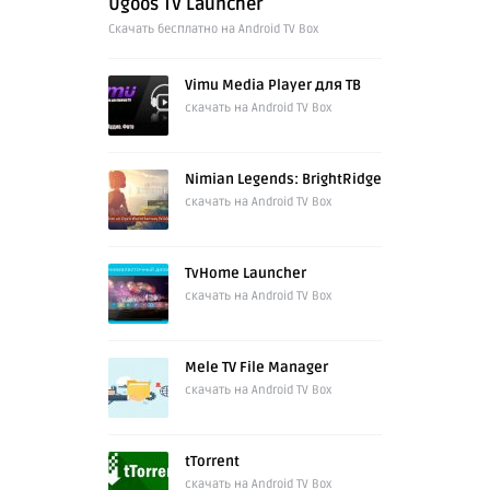
Ugoos TV Launcher
Cкачать бесплатно на Android TV Box
Vimu Media Player для ТВ
скачать на Android TV Box
Nimian Legends: BrightRidge
скачать на Android TV Box
TvHome Launcher
скачать на Android TV Box
Mele TV File Manager
скачать на Android TV Box
tTorrent
скачать на Android TV Box