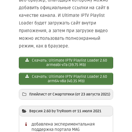
добавить официальные ссылки на сайт в
качестве канала. И Ultimate IPTV Plаylist
Loader будет загружать сайт внутри
приложения, а затем при загрузке видео
можно использовать полноэкранный
режим, как в браузере.
Скачать: Ultimаte IPTV Playlist Loader 2.60
armeabi-v7a (39.75 Mb)
Скачать: Ultimаte IPTV Playlist Loader 2.60
arm64-v8a (40.35 Mb)
Плейлист от Смартотеки (от 23 августа 2021)
Скачать: Обновляемый плейлист
Версия 2.60 by TryRoom от 11 июля 2021
Smartoteka (более 1000 каналов) (0.15 Mb)
добавлена экспериментальная
поддержка портала MAG