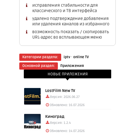
исправления стабильности для
классического и ТВ интерфейса
удалено подтверждение добавления
или удаления каналов из избранного
возможность показать / скопировать
URL-адрес во всплывающем меню
·
Категории раздела:
iptv
online TV
Основной раздел:
Приложения
НОВЫЕ ПРИЛОЖЕНИЯ
LostFilm New TV
Версия: 2026.06.27
Обновлено: 16.07.2026
Киноград
Версия: 1.2.4
Обновлено: 14.07.2026