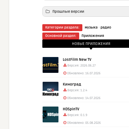
Прошлые версии
Скачать: T
·
Категории раздела:
музыка
радио
Основной раздел:
Приложения
Скачать: T
НОВЫЕ ПРИЛОЖЕНИЯ
LostFilm New TV
Версия: 2026.06.27
Обновлено: 16.07.2026
Киноград
Версия: 1.2.4
Обновлено: 14.07.2026
HDSpinTV
Версия: 0.1.9
Обновлено: 05.08.2026