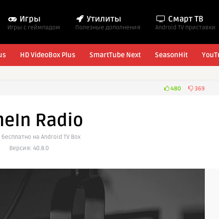
Игры
Утилиты
Смарт ТВ
Игры с геймпадом
Полезные дополнения
Android TV приставки
us
HD VideoBox Plus
SmartTube Next
SeasonHit
YouT
480
369
neIn Radio
 бесплатно на Android TV Box
Версия: 40.8.0