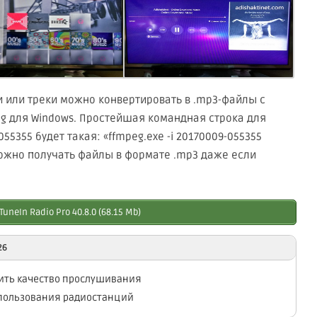
 или треки можно конвертировать в .mp3-файлы с
 для Windows. Простейшая командная строка для
5355 будет такая: «ffmpeg.exe -i 20170009-055355
можно получать файлы в формате .mp3 даже если
unеIn Radio Pro 40.8.0 (68.15 Mb)
26
ить качество прослушивания
спользования радиостанций