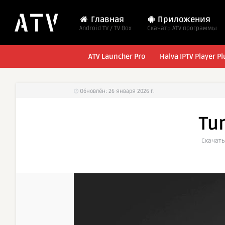
Главная
Приложения
Android TV / TV Box
Cкачать ATV программы
ATV Launcher Pro
Halva IPTV Player Pl
Обновлён: 26 января 2026 г.
Tu
Cкачать