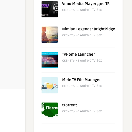
Vimu Media Player для ТВ
скачать на Android TV Box
Nimian Legends: BrightRidge
скачать на Android TV Box
TvHome Launcher
скачать на Android TV Box
Mele TV File Manager
скачать на Android TV Box
tTorrent
скачать на Android TV Box