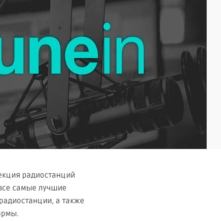
лекция радиостанций
 все самые лучшие
радиостанции, а также
ормы.