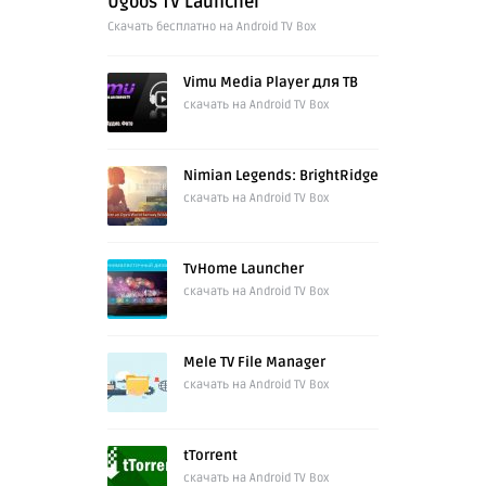
Ugoos TV Launcher
Cкачать бесплатно на Android TV Box
Vimu Media Player для ТВ
скачать на Android TV Box
Nimian Legends: BrightRidge
скачать на Android TV Box
TvHome Launcher
скачать на Android TV Box
Mele TV File Manager
скачать на Android TV Box
tTorrent
скачать на Android TV Box