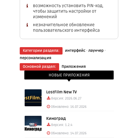
возможность установить PIN-код,
чтобы защитить настройки от
изменений
незначительное обновление
пользовательского интерфейса
·
·
Категории раздела:
интерфейс
лаунчер
персонализация
Основной раздел:
Приложения
НОВЫЕ ПРИЛОЖЕНИЯ
LostFilm New TV
Версия: 2026.06.27
Обновлено: 16.07.2026
Киноград
Версия: 1.2.4
Обновлено: 14.07.2026