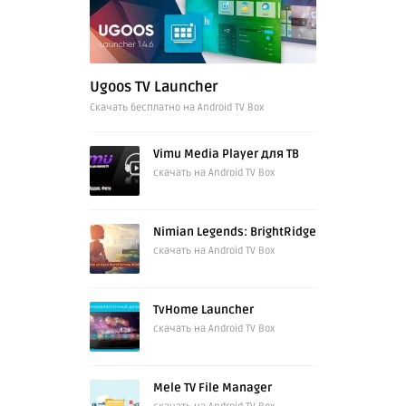
Ugoos TV Launcher
Cкачать бесплатно на Android TV Box
Vimu Media Player для ТВ
скачать на Android TV Box
Nimian Legends: BrightRidge
скачать на Android TV Box
TvHome Launcher
скачать на Android TV Box
Mele TV File Manager