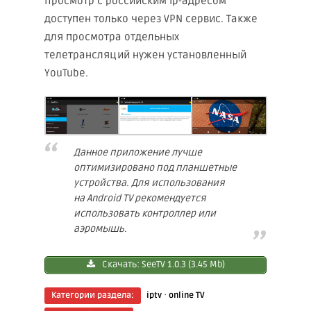
Просмотр с российским ip-адресом
доступен только через VPN сервис. Также
для просмотра отдельных
телетрансляций нужен установленный
YouTube.
Данное приложение лучше
оптимизировано под планшетные
устройства. Для использования
на Android TV рекомендуется
использовать контроллер или
аэромышь.
Скачать: SeeTV 1.0.3 (3.45 Mb)
·
Категории раздела:
iptv
online TV