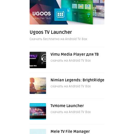
Ugoos TV Launcher
Cкачать бесплатно на Android TV Box
Vimu Media Player для ТВ
скачать на Android TV Box
Nimian Legends: BrightRidge
скачать на Android TV Box
TvHome Launcher
скачать на Android TV Box
Mele TV File Manager