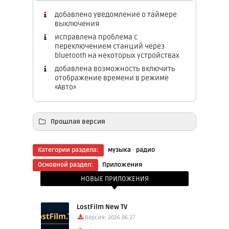
добавлено уведомление о таймере
выключения
исправлена проблема с
переключением станций через
bluetooth на некоторых устройствах
добавлена возможность включить
отображение времени в режиме
«Авто»
Прошлая версия
Скачать: Radio FmPlay 2.4.14 armeabi-v7a
·
Категории раздела:
музыка
радио
(7.75 Mb)
Основной раздел:
Приложения
Скачать: Rаdio FmPlay 2.4.14 arm64-v8a
НОВЫЕ ПРИЛОЖЕНИЯ
(7.50 Mb)
LostFilm New TV
Версия: 2026.06.27