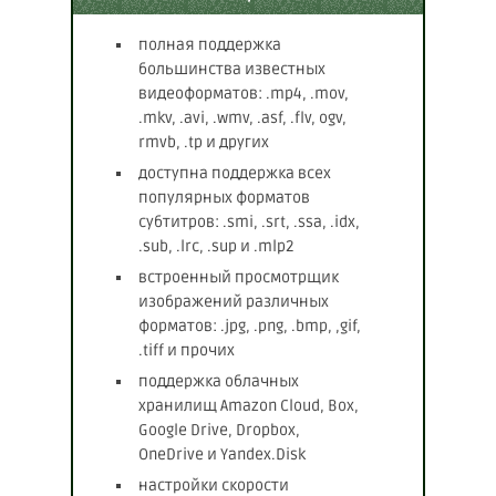
полная поддержка
большинства известных
видеоформатов: .mp4, .mov,
.mkv, .avi, .wmv, .asf, .flv, ogv,
rmvb, .tp и других
доступна поддержка всех
популярных форматов
субтитров: .smi, .srt, .ssa, .idx,
.sub, .lrc, .sup и .mlp2
встроенный просмотрщик
изображений различных
форматов: .jpg, .png, .bmp, ,gif,
.tiff и прочих
поддержка облачных
хранилищ Amazon Cloud, Box,
Google Drive, Dropbox,
OneDrive и Yandex.Disk
настройки скорости