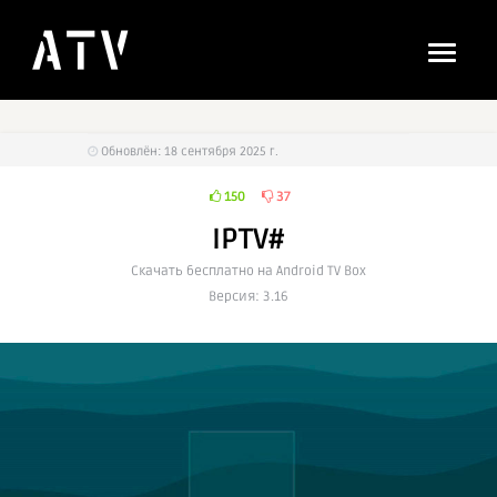
Обновлён: 18 сентября 2025 г.
150
37
IPTV#
Cкачать бесплатно на Android TV Box
Версия: 3.16