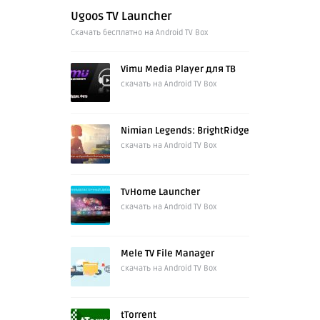
Ugoos TV Launcher
Cкачать бесплатно на Android TV Box
Vimu Media Player для ТВ
скачать на Android TV Box
Nimian Legends: BrightRidge
скачать на Android TV Box
TvHome Launcher
скачать на Android TV Box
Mele TV File Manager
скачать на Android TV Box
tTorrent