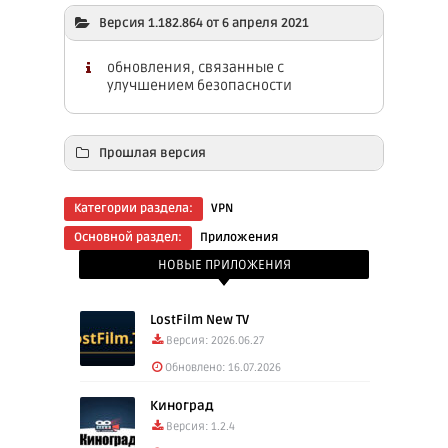
Версия 1.182.864 от 6 апреля 2021
обновления, связанные с
улучшением безопасности
Прошлая версия
Скачать: Hоla VPN Proxy Plus 1.182.543
Категории раздела:
VPN
(54.80 Mb)
Основной раздел:
Приложения
Скачать: Hola VPN Proxy Unblocker
НОВЫЕ ПРИЛОЖЕНИЯ
(Android TV) 1.181.760 (21.15 Mb)
LostFilm New TV
Версия: 2026.06.27
Обновлено: 16.07.2026
Киноград
Версия: 1.2.4