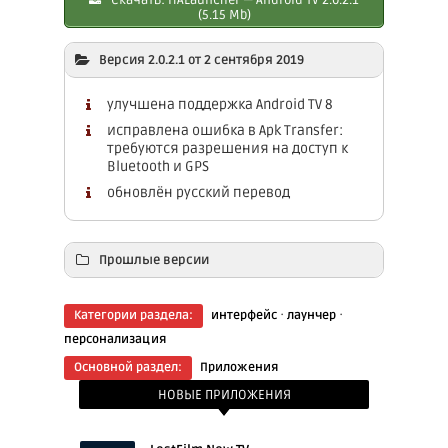
Скачать: HALauncher — Android TV 2.0.2.1
(5.15 Mb)
Версия 2.0.2.1 от 2 сентября 2019
улучшена поддержка Android TV 8
исправлена ошибка в Apk Transfer:
требуются разрешения на доступ к
Bluetooth и GPS
обновлён русский перевод
Прошлые версии
Скачать: HALauncher — Android TV 2.0.0.1
·
·
Категории раздела:
интерфейс
лаунчер
(5.15 Mb)
персонализация
Основной раздел:
Приложения
НОВЫЕ ПРИЛОЖЕНИЯ