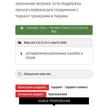
окончании загрузки. Есть поддержка
прокси-серверов для соединения с
торрент трекерами и пирами.
Скачать: Flud — Torrent Client 2.0.13 (24.50
Mb)
Версия 2.0.13 от 5 июля 2026
исправление различных ошибок и
сбоев
Прошлые версии
Скачать: Flud — Tоrrent Client 2.0.12 (27.40
·
Категории раздела:
торрент
торрент-клиент
Mb)
Основной раздел:
Приложения
Скачать: Flud — Tоrrent Client 2.0.10 (21.90
НОВЫЕ ПРИЛОЖЕНИЯ
Mb)