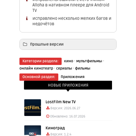
Alloha в нативном плеере для Android
TV
исправлено несколько мелких багов и
недочётов
Прошлые версии
Скачать: Deeplex 1.7.4 (2.25 Mb)
·
·
Категории раздела:
кино
мультфильмы
·
·
онлайн кинотеатр
сериалы
фильмы
Скачать: Dеeplex 1.7.2 (2.25 Mb)
Основной раздел:
Приложения
НОВЫЕ ПРИЛОЖЕНИЯ
LostFilm New TV
Версия: 2026.06.27
Обновлено: 16.07.2026
Киноград
Версия: 1.2.4