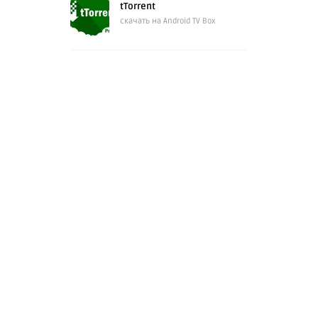
tTorrent
скачать на Android TV Box