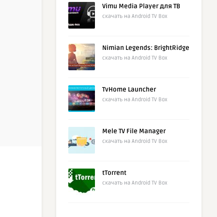
Vimu Media Player для ТВ
скачать на Android TV Box
Nimian Legends: BrightRidge
скачать на Android TV Box
TvHome Launcher
скачать на Android TV Box
Mele TV File Manager
скачать на Android TV Box
tTorrent
скачать на Android TV Box