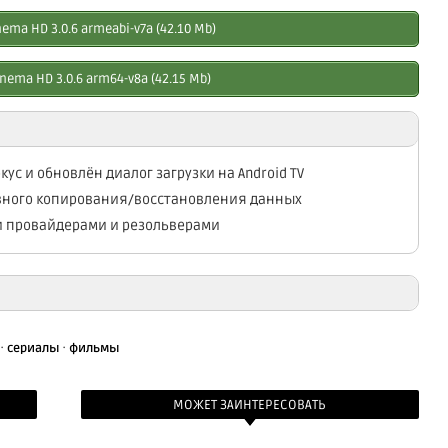
ema HD 3.0.6 armeabi-v7a (42.10 Mb)
nema HD 3.0.6 arm64-v8a (42.15 Mb)
ус и обновлён диалог загрузки на Android TV
рвного копирования/восстановления данных
и провайдерами и резольверами
emа HD 3.0.3 armeabi-v7a (49.50 Mb)
·
·
сериалы
фильмы
nemа HD 3.0.3 arm64-v8a (50.15 Mb)
МОЖЕТ ЗАИНТЕРЕСОВАТЬ