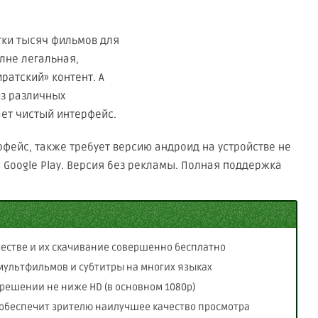
тки тысяч фильмов для
лне легальная,
ратский» контент. А
из различных
ает чистый интерфейс.
ейс, также требует версию андроид на устройстве не
те Google Play. Версия без рекламы. Полная поддержка
честве и их скачивание совершенно бесплатно
мультфильмов и субтитры на многих языках
зрешении не ниже HD (в основном 1080р)
 обеспечит зрителю наилучшее качество просмотра