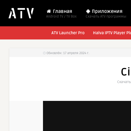
Главная
Приложения
Android TV / TV Box
Cкачать ATV программы
ATV Launcher Pro
Halva IPTV Player Pl
Обновлён: 17 апреля 2024 г.
C
Cкачать