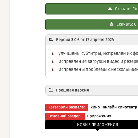
Скачать: Cin
Скачать: Ci
Версия 3.0.6 от 17 апреля 2024
улучшены субтитры, исправлен их фок
исправления загрузки видео и резе
исправлены проблемы с нескольким
Прошлая версия
Скачать: Cin
·
Категории раздела:
кино
онлайн кинотеатр
Основной раздел:
Приложения
Скачать: Ci
НОВЫЕ ПРИЛОЖЕНИЯ