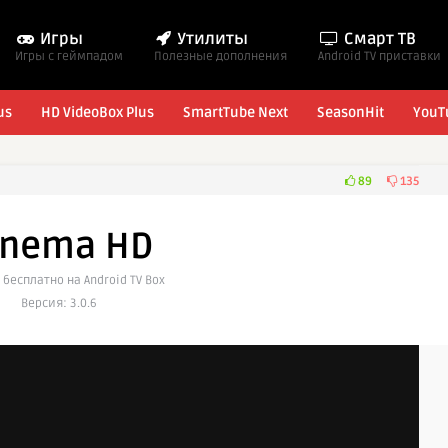
Игры
Утилиты
Смарт ТВ
Игры с геймпадом
Полезные дополнения
Android TV приставки
us
HD VideoBox Plus
SmartTube Next
SeasonHit
YouT
89
135
inema HD
 бесплатно на Android TV Box
Версия: 3.0.6