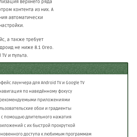
лизация верхнего ряда
ром контента из них. А
ения автоматически
настройки.
с, а также требует
дроид не ниже 8.1 Oreo.
TV и пульта.
йс лаунчера для Android TV и Google TV
навигация по наведённому фокусу
 с рекомендуемыми приложениями
ользовательские обои и градиенты
 с помощью длительного нажатия
риложений с их быстрой прокруткой
гновенного доступа к любимым программам