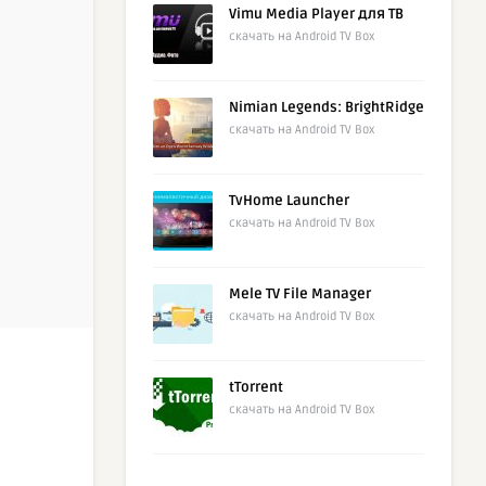
Vimu Media Player для ТВ
скачать на Android TV Box
Nimian Legends: BrightRidge
скачать на Android TV Box
TvHome Launcher
скачать на Android TV Box
Mele TV File Manager
скачать на Android TV Box
tTorrent
скачать на Android TV Box