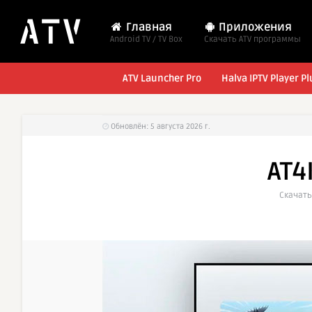
Главная
Приложения
Android TV / TV Box
Cкачать ATV программы
ATV Launcher Pro
Halva IPTV Player Pl
Обновлён: 5 августа 2026 г.
AT4
Cкачать