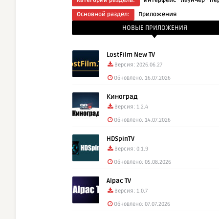
Категории раздела:
интерфейс
лаунчер
пе
Основной раздел:
Приложения
Скачать
НОВЫЕ ПРИЛОЖЕНИЯ
LostFilm New TV
Версия: 2026.06.27
Обновлено: 16.07.2026
Киноград
Версия: 1.2.4
Обновлено: 14.07.2026
HDSpinTV
Версия: 0.1.9
Обновлено: 05.08.2026
Alpac TV
Версия: 1.0.7
Обновлено: 07.07.2026