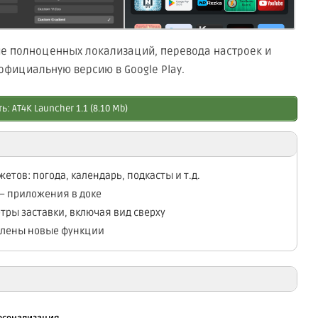
вие полноценных локализаций, перевода настроек и
официальную версию в Google Play.
ь: AT4K Launcher 1.1 (8.10 Mb)
тов: погода, календарь, подкасты и т.д.
— приложения в доке
ры заставки, включая вид сверху
влены новые функции
ь: AT4K Launcher 1.0 (8.10 Mb)