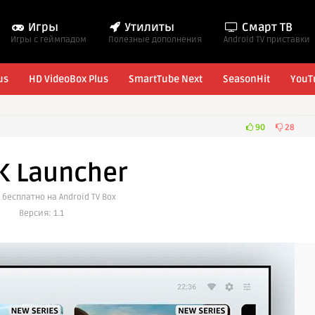
Игры
Утилиты
Смарт ТВ
Игры с геймпадом
Полезные дополнения
Android TV приставки
us
HD VideoBox Plus
SmartTube Next
SeasonHit
YouT
90
28
K Launcher
 бесплатно на Android TV Box
Версия: 1.1