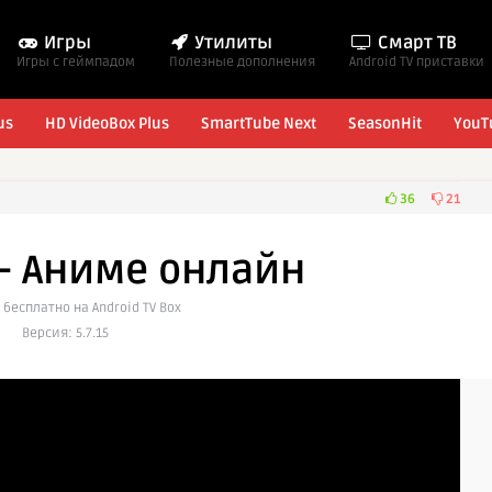
Игры
Утилиты
Смарт ТВ
Игры с геймпадом
Полезные дополнения
Android TV приставки
us
HD VideoBox Plus
SmartTube Next
SeasonHit
YouT
36
21
— Аниме онлайн
 бесплатно на Android TV Box
Версия: 5.7.15