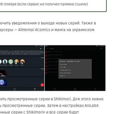
б-плеере (если сервис не получил прямую ссылку)
ючить уведомления о выходе новых серий. Также в
рсеры — АllHеntаi АСomics и манга на украинском
ть просмотренные серии в Shikimori. Для этого нужно
ить просмотренные серии. Затем в настройках AniLаbX
ные серии с Shikimori» и все серии будут