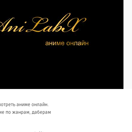
мотреть аниме онлайн.
ме по жанрам, даберам