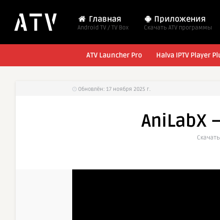
Главная
Приложения
Android TV / TV Box
Cкачать ATV программы
ATV Launcher Pro
Halva IPTV Player Pl
Обновлён: 17 ноября 2025 г.
AniLabX 
Cкачать