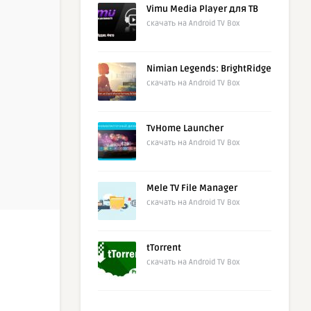
Vimu Media Player для ТВ
скачать на Android TV Box
Nimian Legends: BrightRidge
скачать на Android TV Box
TvHome Launcher
скачать на Android TV Box
Mele TV File Manager
скачать на Android TV Box
tTorrent
скачать на Android TV Box