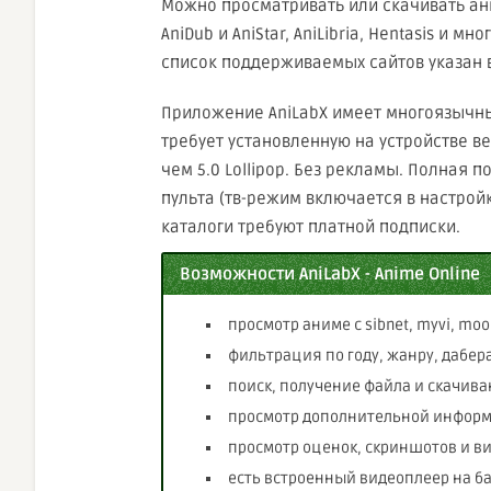
Можно просматривать или скачивать ани
AniDub и AniStar, AniLibria, Hentasis и мн
список поддерживаемых сайтов указан в
Приложение AniLаbX имеет многоязычны
требует установленную на устройстве в
чем 5.0 Lollipop. Без рекламы. Полная п
пульта (тв-режим включается в настрой
каталоги требуют платной подписки.
Возможности AniLabX - Anime Online
просмотр аниме с sibnet, myvi, moonw
фильтрация по году, жанру, дабера
поиск, получение файла и скачива
просмотр дополнительной информа
просмотр оценок, скриншотов и вид
есть встроенный видеоплеер на ба