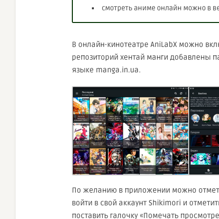
смотреть аниме онлайн можно в ве
В онлайн-кинотеатре AniLabX можно вкл
репозиторий хентай манги добавлены па
языке mаngа.іn.ua.
По желанию в приложении можно отмети
войти в свой аккаунт Shikimori и отмет
поставить галочку «Помечать просмотрен