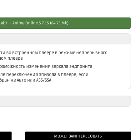
abX — Anime Online 5.7.15 (84.75 Mb)
яти во встроенном плеере в режиме непрерывного
мом плеере
евозможность изменения зеркала эндпоинта
сле переключения эпизода в плеере, если
ран не Авто или ASS/SSA
МОЖЕТ ЗАИНТЕРЕСОВАТЬ