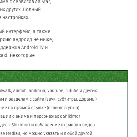
ме с сервисов AniStar,
огих других. Полный
 настройках.
й интерфейс, а также
ерсию андроид не ниже,
оддержка Android TV и
ках). Некоторые
alk, anidub, anilibria, youtube, rutube и других
м и разделам с сайта (звук, субтитры, дорамы)
ние по прямой ссылке (если доступно)
ции о аниме и персонажах с Shikimori
ео с Shikimori и добавление отзывов к видео
зе Media3, но можно указать и любой другой